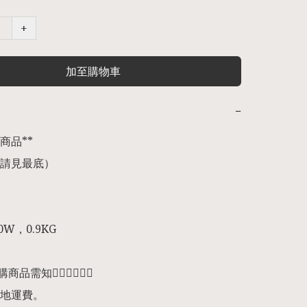
+
加至購物車
−
品** 

請見最底） 

0W，0.9KG

預購商品需知👇🏻👇🏻👇🏻

地運費。
