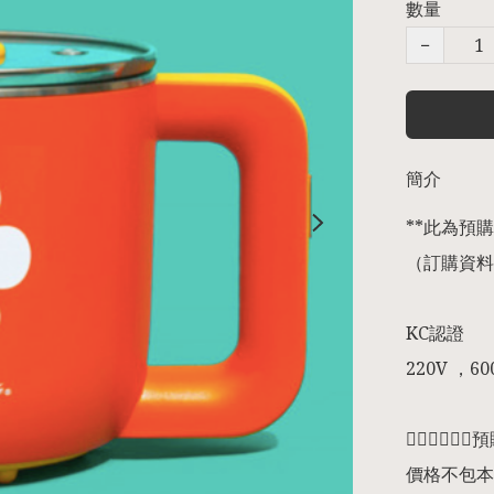
數量
−
簡介
**此為預購商
（訂購資料
KC認證

220V ，60
👇🏻👇🏻👇
價格不包本