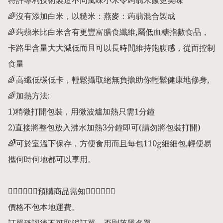
特許專利技術製造不同風味小米令蒟蒻米飯更美味

🌈沒有添加白米，以糙米：燕麥：蒟蒻混合製成

🌈蒟蒻米比白米含有更豐富膳食纖維,屬低血糖指數食品，
卡路里含量大大減低而且可以長時間維持飽腹感，從而控制
食量

🌈高纖低碳低卡，輕鬆攝取絕無負擔助你輕鬆健康地修身,

🌈加熱方法: 

1)稍微打開包裝，用微波爐加熱只需1分鐘

2)直接將整包放入沸水加熱3分鐘即可(請勿將包裝打開)

🌈可於室溫下保存，方便食用而且每包110g細細包,輕便易
攜何時何地都可以享用。

👇🏻👇🏻👇🏻預購商品需知👇🏻👇🏻👇🏻

價格不包本地運費。
