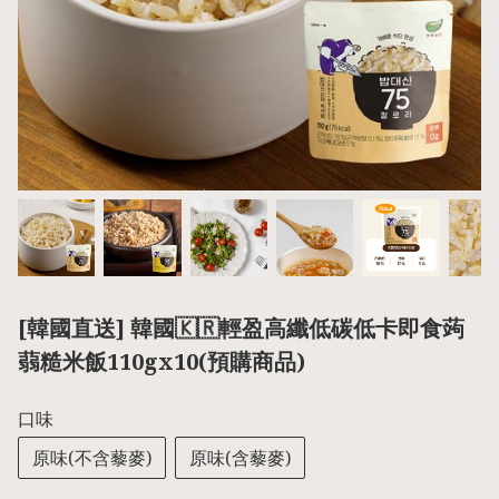
[韓國直送] 韓國🇰🇷輕盈高纖低碳低卡即食蒟
蒻糙米飯110gx10(預購商品)
口味
原味(不含藜麥)
原味(含藜麥)