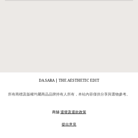
DA.SARA | THE AESTHETIC EDIT
所有商標及版權均屬商品品牌持有人所有，本站內容僅供分享與選物參考。
商舖
退貨及退款政策
提出意見