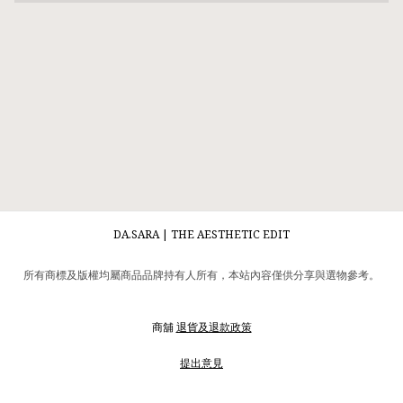
DA.SARA | THE AESTHETIC EDIT
所有商標及版權均屬商品品牌持有人所有，本站內容僅供分享與選物參考。
商舖
退貨及退款政策
提出意見