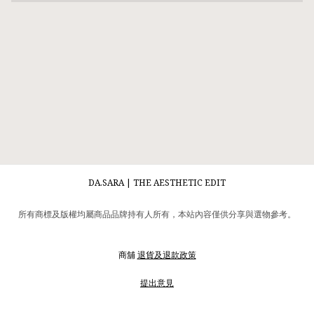
DA.SARA | THE AESTHETIC EDIT
所有商標及版權均屬商品品牌持有人所有，本站內容僅供分享與選物參考。
商舖
退貨及退款政策
提出意見