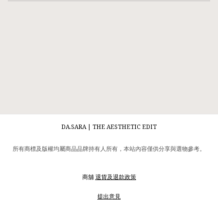
DA.SARA | THE AESTHETIC EDIT
所有商標及版權均屬商品品牌持有人所有，本站內容僅供分享與選物參考。
商舖
退貨及退款政策
提出意見