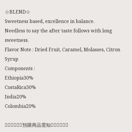
☆BLEND☆

Sweetness based, excellence in balance.

Needless to say the after taste follows with long 
sweetness.

Flavor Note : Dried Fruit, Caramel, Molasses, Citron 
Syrup

Components :

Ethiopia30%

CostaRica30%

India20%

Colombia20%

👇🏻👇🏻👇🏻預購商品需知👇🏻👇🏻👇🏻
