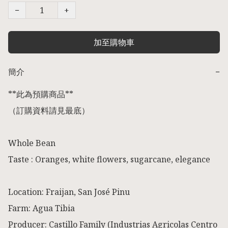
−
+
加至購物車
簡介
−
**此為預購商品** 

（訂購資料請見最底） 

Whole Bean

Taste : Oranges, white flowers, sugarcane, elegance

Location: Fraijan, San José Pinu

Farm: Agua Tibia

Producer: Castillo Family (Industrias Agricolas Centro 