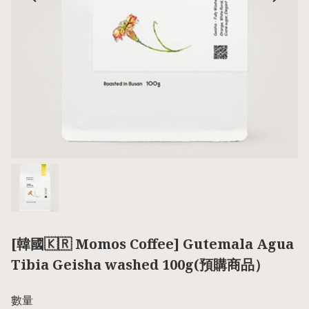
[韓國🇰🇷 Momos Coffee] Gutemala Agua
Tibia Geisha washed 100g(預購商品）
數量