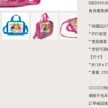
HKD199.00
會員優惠價💕
* 韓國設計
* PVC材質

* 雙面圖案

* 揹背可調
【尺寸】

* 約 18 x 17
* 重量: 133
👇🏻👇🏻👇
價格不包本
訂單確認後