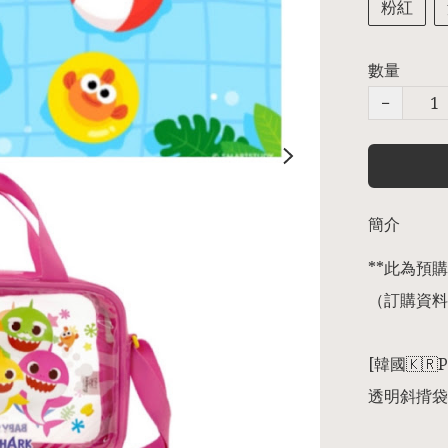
粉紅
數量
−
簡介
**此為預購商
（訂購資料
[韓國🇰🇷P
透明斜揹袋
