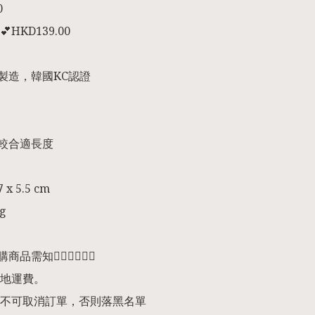


HKD139.00

製造，韓國KC認證

較合適長度

 x 5.5 cm 

g

預購商品需知👇🏻👇🏻👇🏻

地運費。

不可取消訂單，否則落黑名單
