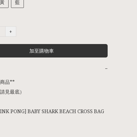
黃
藍
+
加至購物車
−
品** 

請見最底） 

INK PONG] BABY SHARK BEACH CROSS BAG 