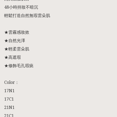
48小時持妝不暗沉

輕鬆打造自然無瑕雲朵肌

★雲霧感妝效 

★自然光澤

★輕柔雲朵肌 

★高遮瑕

★修飾毛孔瑕疵

Color：

17N1

17C1

21N1

21C1
