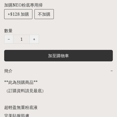
加購NEO粉底專用掃
+$128 加購
不加購
數量
−
+
加至購物車
簡介
−
**此為預購商品** 

（訂購資料請見最底） 

超輕盈無重粉底液

完美貼服肌膚
