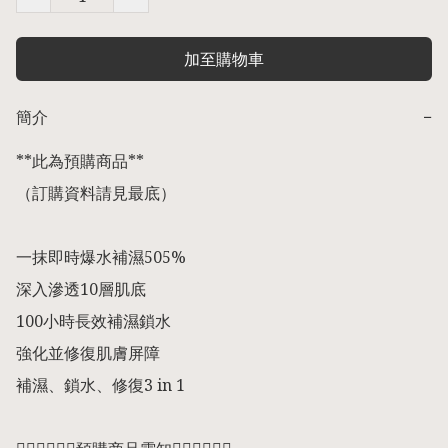
加至購物車
簡介
−
**此為預購商品** 

（訂購資料請見最底） 

一抹即時爆水補濕505%

深入滲透10層肌底

100小時長效補濕鎖水

強化並修復肌膚屏障

補濕、鎖水、修復3 in 1
