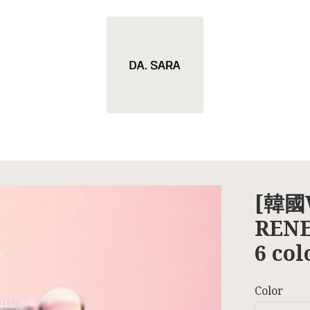
[韓國
RENE
6 co
Color