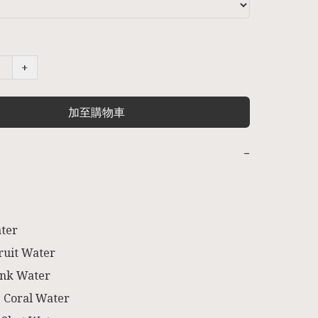
+
加至購物車
−
ter

uit Water

nk Water

 Coral Water
