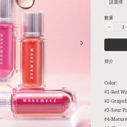
數量
−
簡介
Color:

#1-Red Wa
#2-Grapefr
#3-Sour Pi
#4-Mature