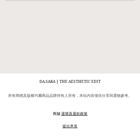
DA.SARA | THE AESTHETIC EDIT
所有商標及版權均屬商品品牌持有人所有，本站內容僅供分享與選物參考。
商舖
退貨及退款政策
提出意見