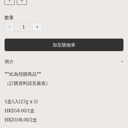
數量
−
+
加至購物車
簡介
−
**此為預購商品** 

（訂購資料請見最底） 

1盒5入(27g x 5)

HKD58.00/1盒

HKD108.00/2盒
