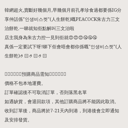
韓網超火,賣斷好幾個月,早幾個月前孔孝珍食過都要係IG分
享仲話係"인생비스켓"(人生餅乾)嘅PEACOCK朱古力三文
治餅乾.一睇就知佢點解叫三文治啦

店主我身為朱古力控一見到佢就😍😍😍🤤🤤🤤

真係一定要試下呀!睇下佢會唔會都你係嘅"인생비스켓"(人
生餅乾)🤌🏻🤌🏻🤌🏻

👇🏻👇🏻👇🏻預購商品需知👇🏻👇🏻👇🏻

價格不包本地運費。

訂單確認後不可取消訂單，否則落黑名單

如遇缺貨，會退回款項，其他訂購商品將不能因此取消。

收到訂單後，商品將於7-21天內到港，到港後會立即通知