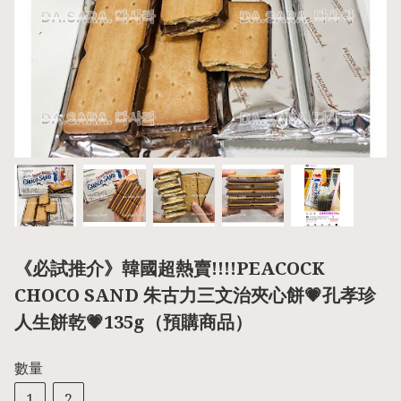
《必試推介》韓國超熱賣!!!!PEACOCK
CHOCO SAND 朱古力三文治夾心餅💗孔孝珍
人生餅乾💗135g（預購商品）
數量
1
2