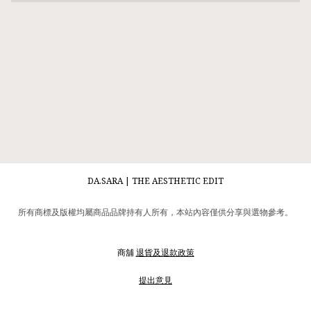
DA.SARA | THE AESTHETIC EDIT
所有商標及版權均屬商品品牌持有人所有，本站內容僅供分享與選物參考。
商舖
退貨及退款政策
提出意見