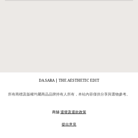
DA.SARA | THE AESTHETIC EDIT
所有商標及版權均屬商品品牌持有人所有，本站內容僅供分享與選物參考。
商舖
退貨及退款政策
提出意見