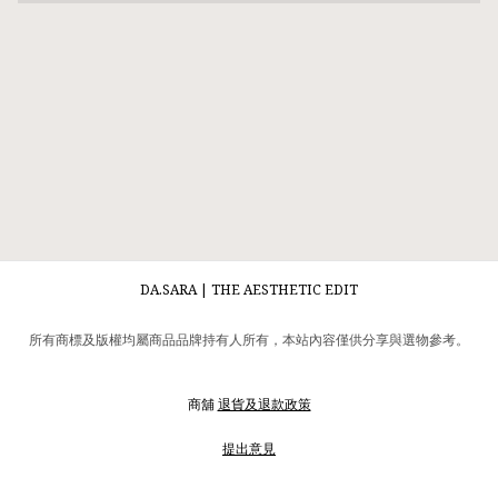
DA.SARA | THE AESTHETIC EDIT
所有商標及版權均屬商品品牌持有人所有，本站內容僅供分享與選物參考。
商舖
退貨及退款政策
提出意見