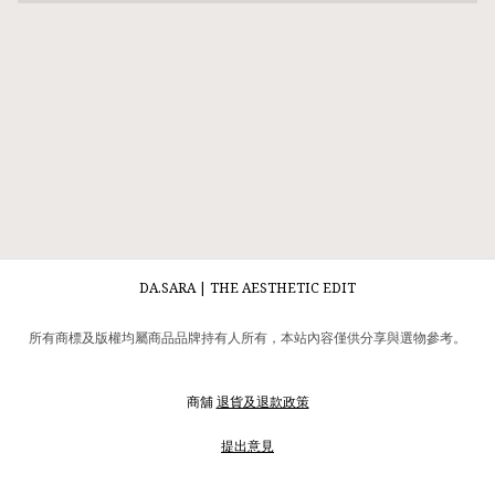
DA.SARA | THE AESTHETIC EDIT
所有商標及版權均屬商品品牌持有人所有，本站內容僅供分享與選物參考。
商舖
退貨及退款政策
提出意見