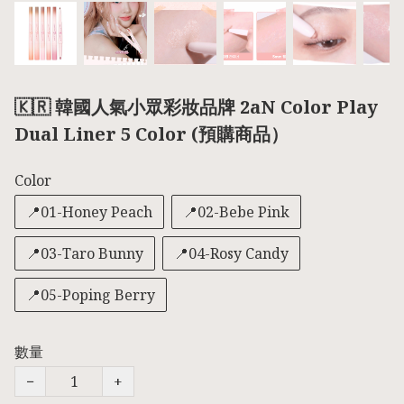
🇰🇷 韓國人氣小眾彩妝品牌 2aN Color Play
Dual Liner 5 Color (預購商品）
Color
📍01-Honey Peach
📍02-Bebe Pink
📍03-Taro Bunny
📍04-Rosy Candy
📍05-Poping Berry
數量
−
+