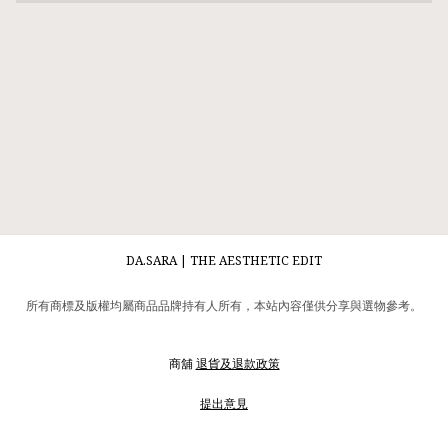
DA.SARA | THE AESTHETIC EDIT
所有商標及版權均屬商品品牌持有人所有，本站內容僅供分享與選物參考。
商舖
退貨及退款政策
提出意見