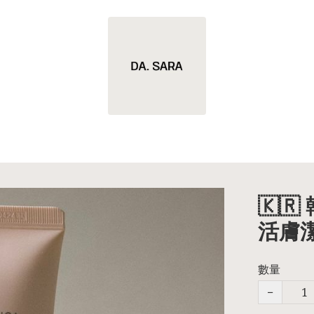
🇰
活膚潔
數量
−