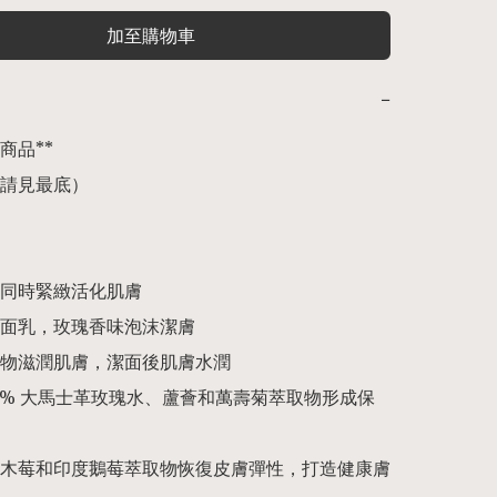
加至購物車
−
品** 

請見最底）

潔同時緊緻活化肌膚

潔面乳，玫瑰香味泡沫潔膚

取物滋潤肌膚，潔面後肌膚水潤

100% 大馬士革玫瑰水、蘆薈和萬壽菊萃取物形成保
骨木莓和印度鵝莓萃取物恢復皮膚彈性，打造健康膚