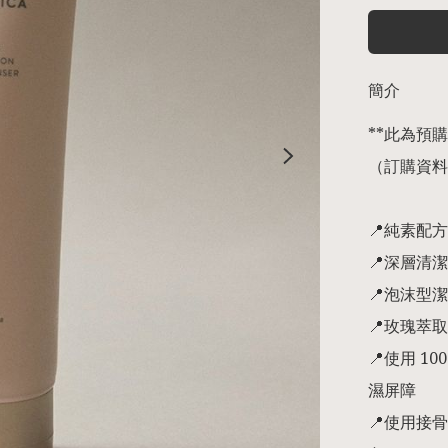
簡介
**此為預購商
（訂購資料
📍純素配方

📍深層清
📍泡沫型
📍玫瑰萃
📍使用 
濕屏障

📍使用接