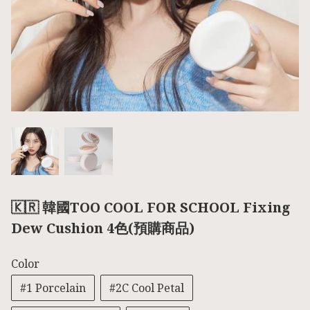
🇰🇷 韓國TOO COOL FOR SCHOOL Fixing
Dew Cushion 4色(預購商品)
Color
#1 Porcelain
#2C Cool Petal