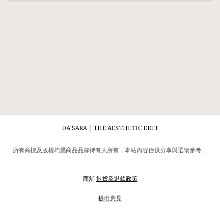
DA.SARA | THE AESTHETIC EDIT
所有商標及版權均屬商品品牌持有人所有，本站內容僅供分享與選物參考。
商舖
退貨及退款政策
提出意見