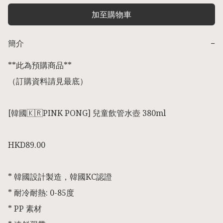
加至購物車
簡介
−
**此為預購商品** 

（訂購資料請見最底） 

[韓國🇰🇷PINK PONG] 兒童飲管水壺 380ml

HKD89.00

* 韓國設計製造，韓國KC認證

* 耐冷耐熱: 0-85度

* PP 素材
