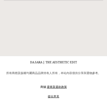
DA.SARA | THE AESTHETIC EDIT
所有商標及版權均屬商品品牌持有人所有，本站內容僅供分享與選物參考。
商舖
退貨及退款政策
提出意見